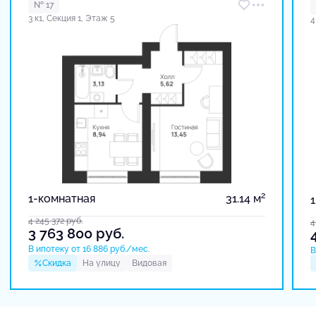
№ 17
3 к1, Секция 1, Этаж 5
4
2
1-комнатная
31.14 м
4 245 372
руб.
4
3 763 800
руб.
В ипотеку от 16 886 руб./мес.
В
Скидка
На улицу
Видовая