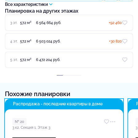
Все характеристики
Планировка на других этажах
2
3 эт.
57.2 м
6 564 664 руб.
+92 460
2
4 эт.
57.2 м
6 503 024 руб.
+30 820
2
5 эт.
57.2 м
6 472 204 руб.
Похожие планировки
Распродажа - последние квартиры в доме
№ 20
3 к2, Секция 1, Этаж 3
3