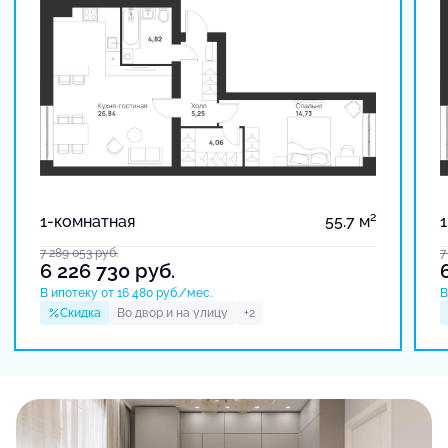
2
1-комнатная
55.7 м
7 289 053
руб.
7
6 226 730
руб.
В ипотеку от 16 480 руб./мес.
В
Скидка
Во двор и на улицу
+2