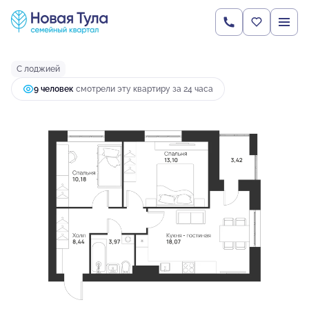
2
2-комнатная
57.18 м
6 472 204 руб.
Ипотека
от 24 846 руб.
С лоджией
9 человек
смотрели эту квартиру за 24 часа