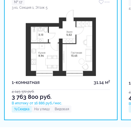
№ 17
3 к1, Секция 1, Этаж 5
4
2
1-комнатная
31.14 м
4 245 372
руб.
4
3 763 800
руб.
В ипотеку от 16 886 руб./мес.
В
Скидка
На улицу
Видовая