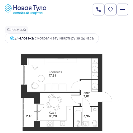
2
1-комнатная
38.29 м
4 416 598 руб.
Ипотека
от 11 689 руб.
С лоджией
4 человекa
смотрели эту квартиру за 24 часа