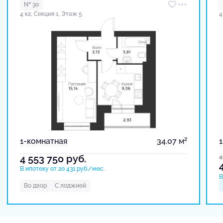
№ 30
4 к2, Секция 1, Этаж 5
4
2
1-комнатная
34.07 м
4 553 750
руб.
4
В ипотеку от 20 431 руб./мес.
В
Во двор
С лоджией