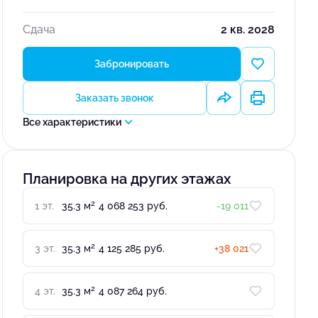
Сдача
2 кв. 2028
Забронировать
Заказать звонок
Все характеристики
Планировка на других этажах
2
1 эт.
35.3 м
4 068 253 руб.
-19 011
2
3 эт.
35.3 м
4 125 285 руб.
+38 021
2
4 эт.
35.3 м
4 087 264 руб.