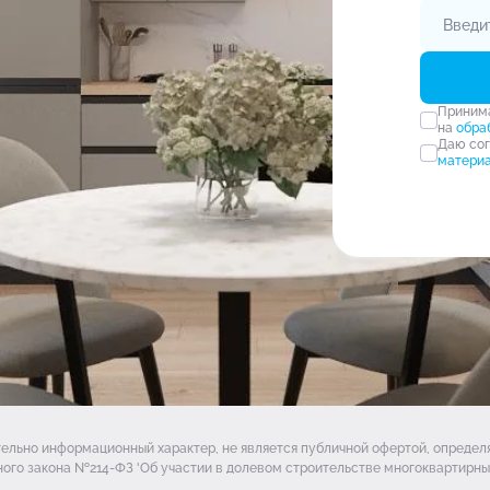
Прини
на
обра
Даю со
матери
тельно информационный характер, не является публичной офертой, опреде
ого закона №214-ФЗ 'Об участии в долевом строительстве многоквартирных