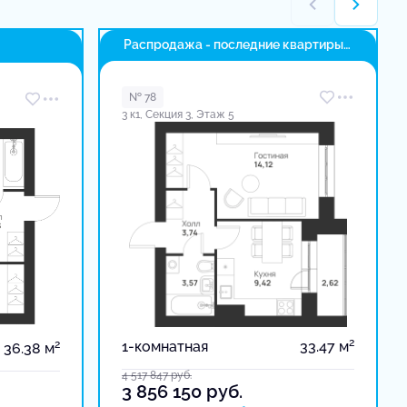
Распродажа - последние квартиры
в доме
№ 78
3 к1, Секция 3, Этаж 5
2
2
1-комнатная
33.47 м
36.38 м
4 517 847
руб.
3 856 150
руб.