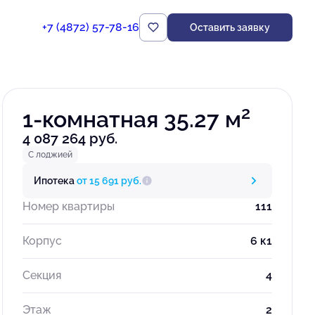
+7 (4872) 57-78-16
Оставить заявку
Забронировать
2
1-комнатная 35.27 м
4 087 264 руб.
С лоджией
Ипотека
от 15 691 руб.
Номер квартиры
111
Корпус
6 к1
Секция
4
Этаж
2