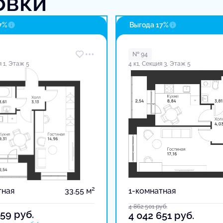
овки
7%
Выгода 17%
№ 94
я 1, Этаж 5
4 к1, Секция 3, Этаж 5
2
тная
33.55 м
1-комнатная
4 862 501
руб.
359
руб.
4 042 651
руб.