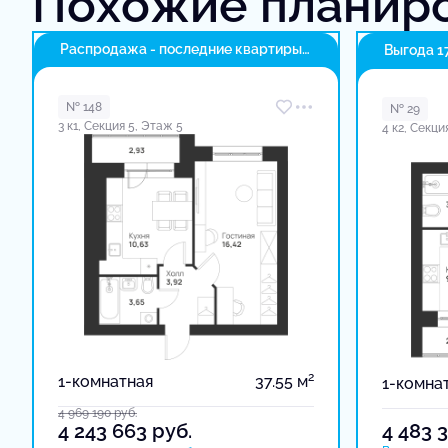
Похожие планир
Распродажа - последние квартиры
Выгода 1
в доме
№ 148
№ 29
3 к1, Секция 5, Этаж 5
4 к2, Секци
2
1-комнатная
37.55 м
1-комна
4 969 190
руб.
4 243 663
руб.
4 483 