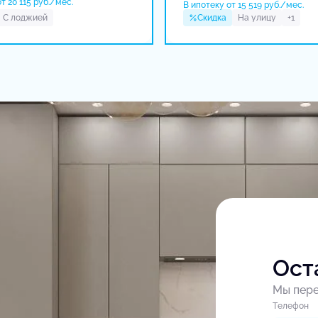
т 20 115 руб./мес.
В ипотеку от 15 519 руб./мес.
С лоджией
Скидка
На улицу
+1
Ост
Мы пере
Tелефон