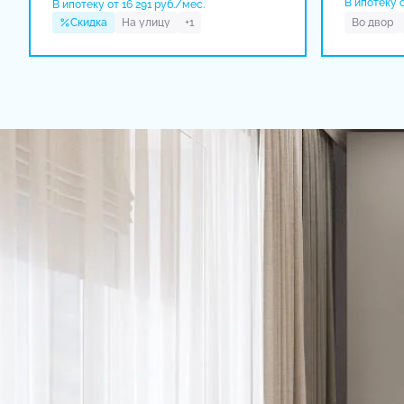
В ипотеку о
В ипотеку от 16 291 руб./мес.
Скидка
На улицу
+1
Во двор