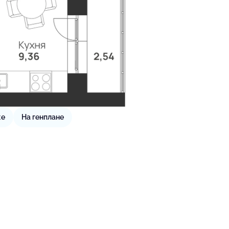
же
На генплане