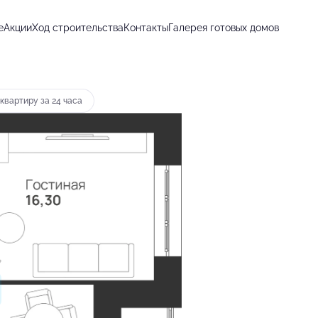
е
Акции
Ход строительства
Контакты
Галерея готовых домов
т 15 691 руб.
квартиру за 24 часа