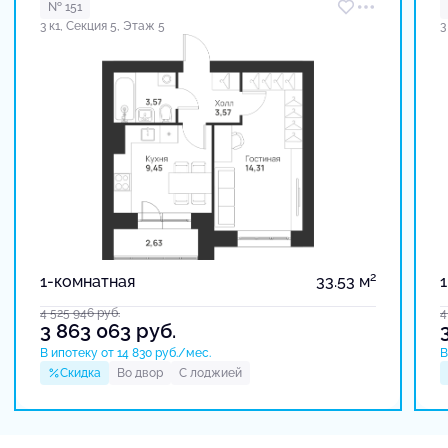
№ 151
3 к1, Секция 5, Этаж 5
3
2
1-комнатная
33.53 м
4 525 946
руб.
4
3 863 063
руб.
В ипотеку от 14 830 руб./мес.
В
Скидка
Во двор
С лоджией