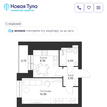
2
1-комнатная
33.37 м
3 723 191 руб.
Ипотека
от 14 293 руб.
С лоджией
5 человек
смотрели эту квартиру за 24 часа