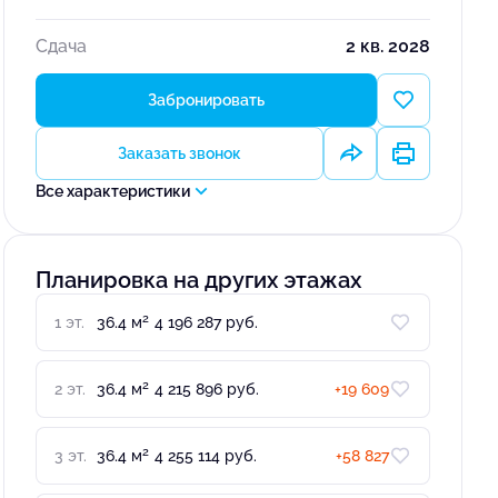
Сдача
2 кв. 2028
Забронировать
Заказать звонок
Все характеристики
Планировка на других этажах
2
1 эт.
36.4 м
4 196 287 руб.
2
2 эт.
36.4 м
4 215 896 руб.
+19 609
2
3 эт.
36.4 м
4 255 114 руб.
+58 827