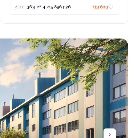
2
4 эт.
36.4 м
4 215 896 руб.
+19 609