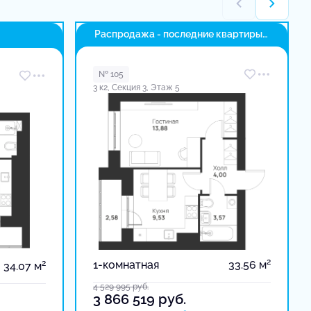
Распродажа - последние квартиры
в доме
№ 105
3 к2, Секция 3, Этаж 5
2
2
1-комнатная
33.56 м
34.07 м
4 529 995
руб.
3 866 519
руб.