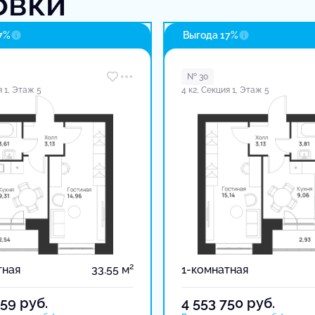
овки
7%
Выгода 17%
№ 30
я 1, Этаж 5
4 к2, Секция 1, Этаж 5
2
тная
33.55 м
1-комнатная
359
руб.
4 553 750
руб.