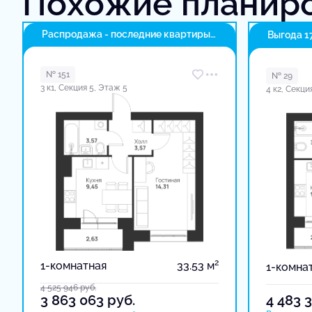
Похожие планир
Распродажа - последние квартиры
Выгода 1
в доме
№ 151
№ 29
3 к1, Секция 5, Этаж 5
4 к2, Секци
2
1-комнатная
33.53 м
1-комна
4 525 946
руб.
3 863 063
руб.
4 483 