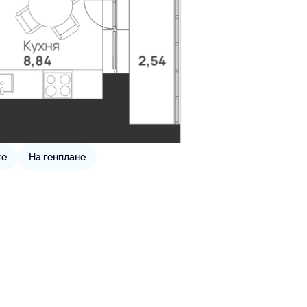
же
На генплане