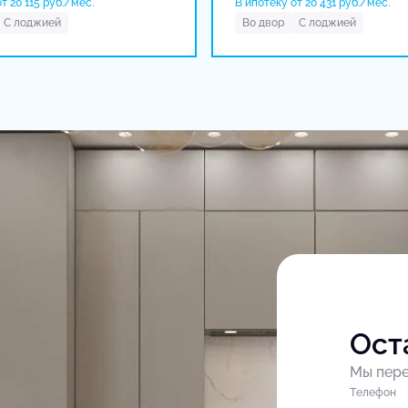
т 20 115 руб./мес.
В ипотеку от 20 431 руб./мес.
С лоджией
Во двор
С лоджией
Ост
Мы пере
Tелефон