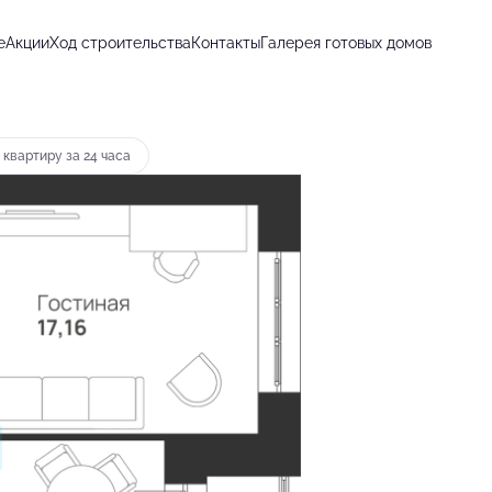
е
Акции
Ход строительства
Контакты
Галерея готовых домов
т 11 106 руб.
 квартиру за 24 часа