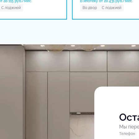
т 20 115 руб./мес.
В ипотеку от 20 431 руб./мес.
С лоджией
Во двор
С лоджией
Ост
Мы пере
Tелефон