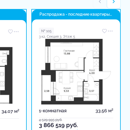
Распродажа - последние квартиры
в доме
№ 105
3 к2, Секция 3, Этаж 5
2
2
1-комнатная
33.56 м
34.07 м
4 529 995
руб.
3 866 519
руб.