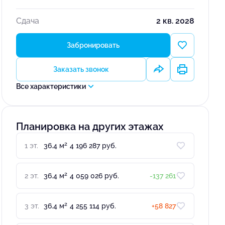
Сдача
2 кв. 2028
Забронировать
Заказать звонок
Все характеристики
Планировка на других этажах
2
1 эт.
36.4 м
4 196 287 руб.
2
2 эт.
36.4 м
4 059 026 руб.
-137 261
2
3 эт.
36.4 м
4 255 114 руб.
+58 827