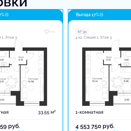
овки
7%
Выгода 17%
№ 30
я 1, Этаж 5
4 к2, Секция 1, Этаж 5
2
тная
33.55 м
1-комнатная
359
руб.
4 553 750
руб.