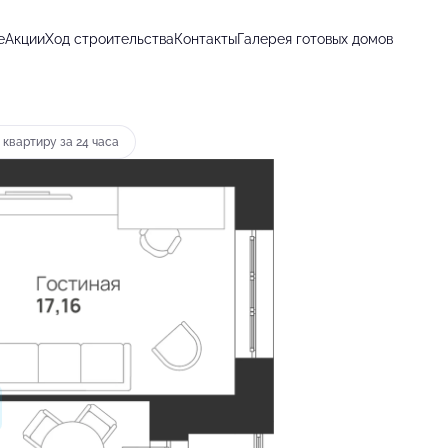
е
Акции
Ход строительства
Контакты
Галерея готовых домов
т 11 106 руб.
 квартиру за 24 часа