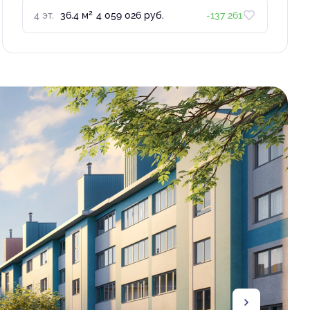
2
4 эт.
36.4 м
4 059 026 руб.
-137 261