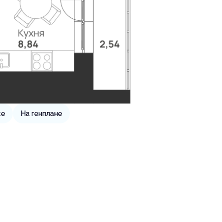
же
На генплане