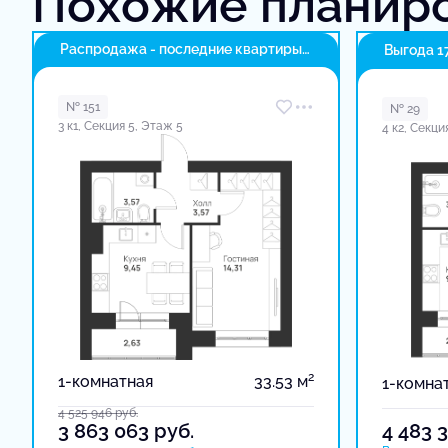
Похожие планир
Распродажа - последние квартиры
Выгода 1
в доме
№ 151
№ 29
3 к1, Секция 5, Этаж 5
4 к2, Секци
2
1-комнатная
33.53 м
1-комна
4 525 946
руб.
3 863 063
руб.
4 483 