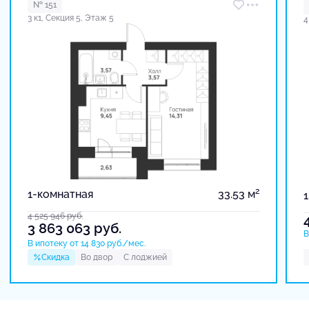
№ 151
3 к1, Секция 5, Этаж 5
4
2
1-комнатная
33.53 м
4 525 946
руб.
3 863 063
руб.
В
В ипотеку от 14 830 руб./мес.
Скидка
Во двор
С лоджией