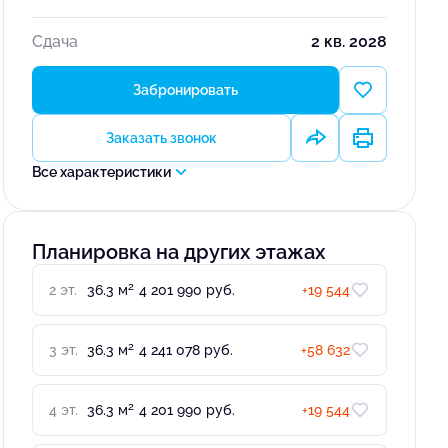
Сдача
2 кв. 2028
Забронировать
Заказать звонок
Все характеристики
Планировка на других этажах
2
2 эт.
36.3 м
4 201 990 руб.
+19 544
2
3 эт.
36.3 м
4 241 078 руб.
+58 632
2
4 эт.
36.3 м
4 201 990 руб.
+19 544