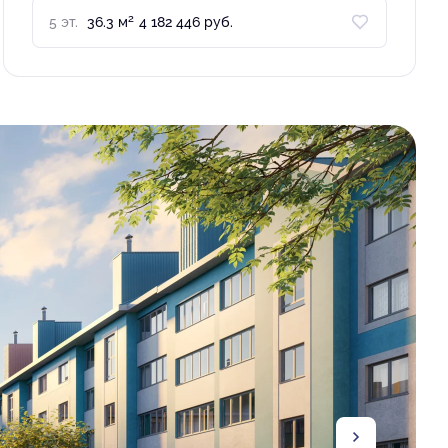
2
5 эт.
36.3 м
4 182 446 руб.