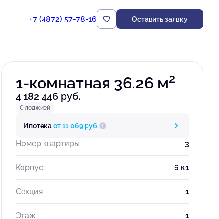
+7 (4872) 57-78-16
Оставить заявку
Забронировать
2
1-комнатная 36.26 м
4 182 446 руб.
С лоджией
Ипотека
от 11 069 руб.
Номер квартиры
3
Корпус
6 к1
Секция
1
Этаж
1