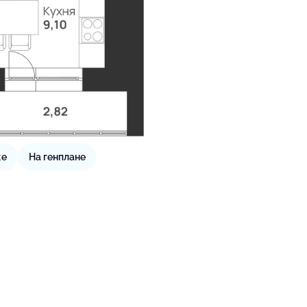
же
На генплане