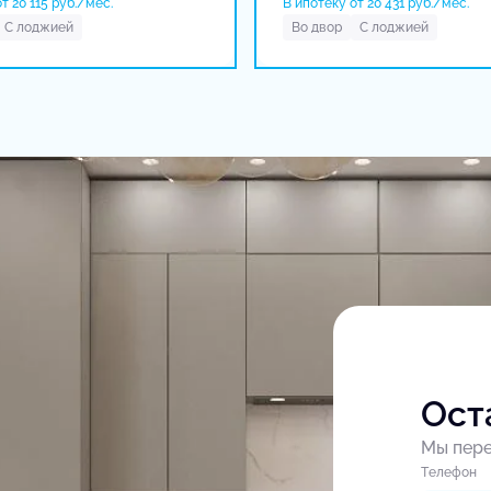
т 20 115 руб./мес.
В ипотеку от 20 431 руб./мес.
С лоджией
Во двор
С лоджией
Ост
Мы пере
Tелефон