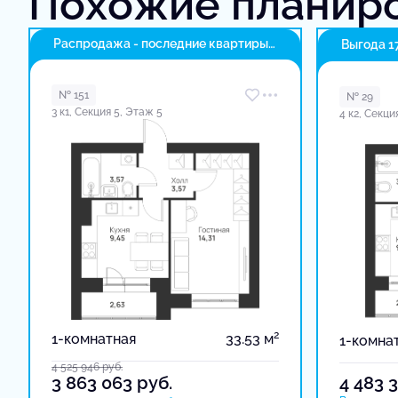
Похожие планир
Распродажа - последние квартиры
Выгода 1
в доме
№ 151
№ 29
3 к1, Секция 5, Этаж 5
4 к2, Секци
2
1-комнатная
33.53 м
1-комна
4 525 946
руб.
3 863 063
руб.
4 483 