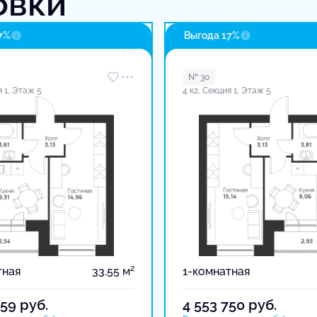
овки
7%
Выгода 17%
№ 30
я 1, Этаж 5
4 к2, Секция 1, Этаж 5
2
тная
33.55 м
1-комнатная
359
руб.
4 553 750
руб.