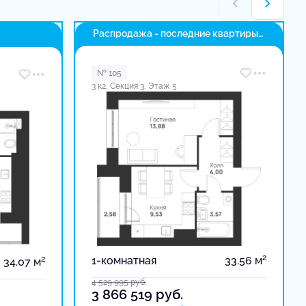
Распродажа - последние квартиры
в доме
№ 105
3 к2, Секция 3, Этаж 5
2
2
1-комнатная
33.56 м
34.07 м
4 529 995
руб.
3 866 519
руб.