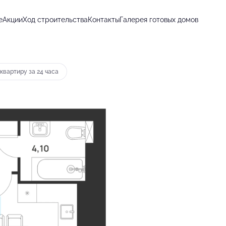
е
Акции
Ход строительства
Контакты
Галерея готовых домов
т 11 069 руб.
квартиру за 24 часа