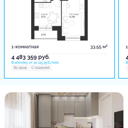
2
1-комнатная
33.55 м
4 483 359
руб.
В ипотеку от 20 115 руб./мес.
В
Во двор
С лоджией