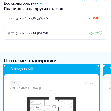
Все характеристики
Планировка на других этажах
2
4 эт.
36.4 м
4 961 736 руб.
+49 618
2
5 эт.
36.4 м
4 862 501 руб.
-49 617
Похожие планировки
Выгода 17%
№ 29
4 к2, Секция 1, Этаж 5
4