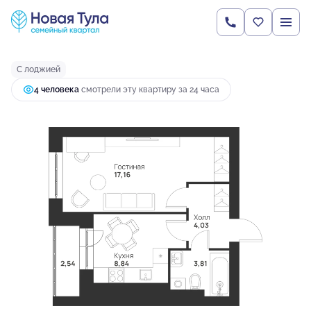
2
1-комнатная
36.38 м
4 912 118 руб.
Ипотека
от 13 001 руб.
С лоджией
4 человекa
смотрели эту квартиру за 24 часа