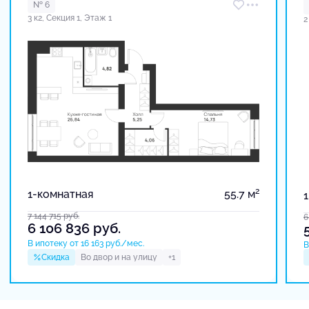
№ 6
3 к2, Секция 1, Этаж 1
2
2
1-комнатная
55.7 м
7 144 715
руб.
6
6 106 836
руб.
В ипотеку от 16 163 руб./мес.
В
Скидка
Во двор и на улицу
+1