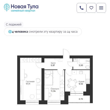
2
2-комнатная
50.06 м
5 666 291 руб.
Ипотека
от 21 752 руб.
С лоджией
4 человекa
смотрели эту квартиру за 24 часа