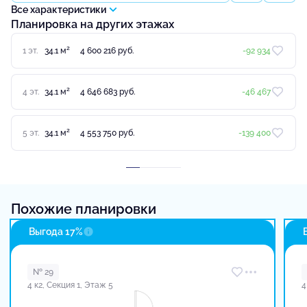
Все характеристики
Планировка на других этажах
2
1 эт.
34.1 м
4 600 216 руб.
-92 934
2
4 эт.
34.1 м
4 646 683 руб.
-46 467
2
5 эт.
34.1 м
4 553 750 руб.
-139 400
Похожие планировки
Выгода 17%
№ 29
4 к2, Секция 1, Этаж 5
4