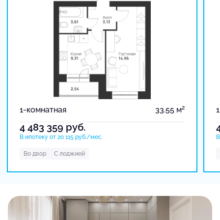
2
1-комнатная
33.55 м
4 483 359
руб.
В ипотеку от 20 115 руб./мес.
В
Во двор
С лоджией