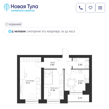
2
2-комнатная
50.06 м
5 693 274 руб.
Ипотека
от 21 856 руб.
С лоджией
5 человек
смотрели эту квартиру за 24 часа