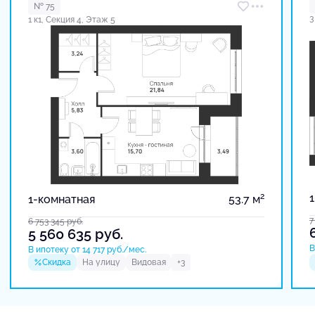
№ 75
3
1 к1, Секция 4, Этаж 5
2
1-комнатная
53.7 м
7
6 753 345
руб.
5 560 635
руб.
В
В ипотеку от 14 717 руб./мес.
Скидка
На улицу
Видовая
+3