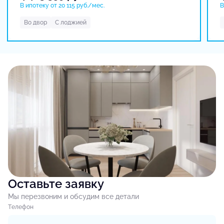
В ипотеку от 20 115 руб./мес.
В
Во двор
С лоджией
Оставьте заявку
Мы перезвоним и обсудим все детали
Tелефон