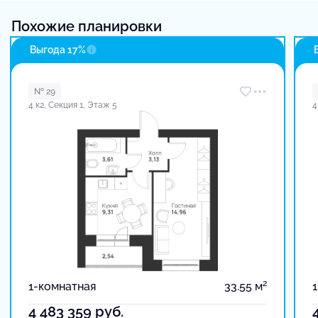
Похожие планировки
Выгода 17%
№ 29
4 к2, Секция 1, Этаж 5
4
2
1-комнатная
33.55 м
4 483 359
руб.