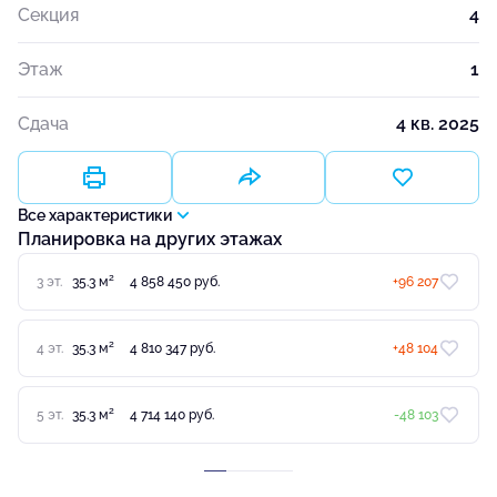
Секция
4
Этаж
1
Сдача
4 кв. 2025
Все характеристики
Планировка на других этажах
2
3 эт.
35.3 м
4 858 450 руб.
+96 207
2
4 эт.
35.3 м
4 810 347 руб.
+48 104
2
5 эт.
35.3 м
4 714 140 руб.
-48 103