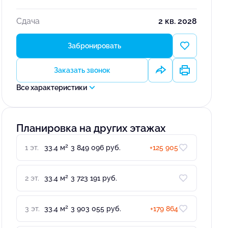
Сдача
2 кв. 2028
Забронировать
Заказать звонок
Все характеристики
Планировка на других этажах
2
1 эт.
33.4 м
3 849 096 руб.
+125 905
2
2 эт.
33.4 м
3 723 191 руб.
2
3 эт.
33.4 м
3 903 055 руб.
+179 864