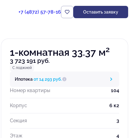
+7 (4872) 57-78-16
Оставить заявку
Забронировать
2
1-комнатная 33.37 м
3 723 191 руб.
С лоджией
Ипотека
от 14 293 руб.
Номер квартиры
104
Корпус
6 к2
Секция
3
Этаж
4