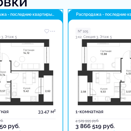
овки
жа - последние квартиры
Распродажа - последние к
в доме
№ 105
я 3, Этаж 5
3 к2, Секция 3, Этаж 5
2
тная
33.47 м
1-комнатная
б.
4 529 995
руб.
150
руб.
3 866 519
руб.