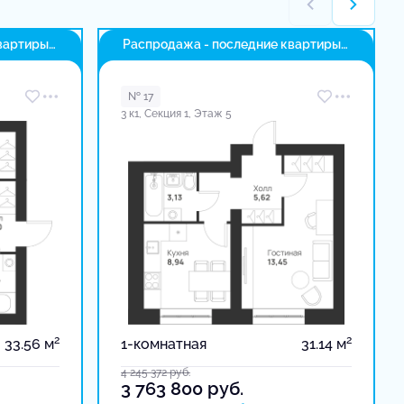
вартиры
Распродажа - последние квартиры
в доме
№ 17
3 к1, Секция 1, Этаж 5
2
2
33.56 м
1-комнатная
31.14 м
4 245 372
руб.
3 763 800
руб.