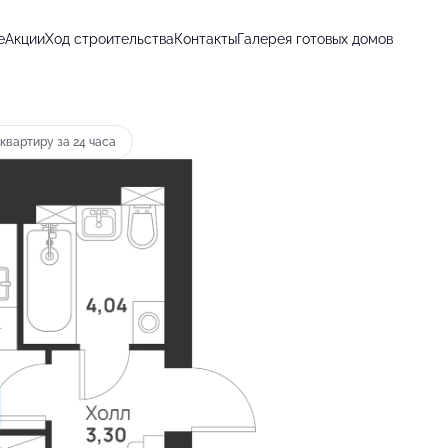
е
Акции
Ход строительства
Контакты
Галерея готовых домов
т 14 293 руб.
квартиру за 24 часа