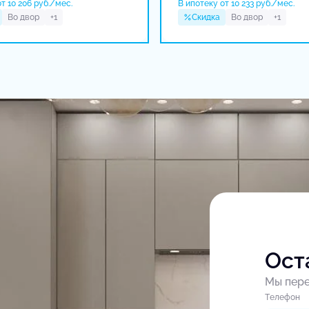
т 10 206 руб./мес.
В ипотеку от 10 233 руб./мес.
Во двор
+1
Скидка
Во двор
+1
Ост
Мы пере
Tелефон