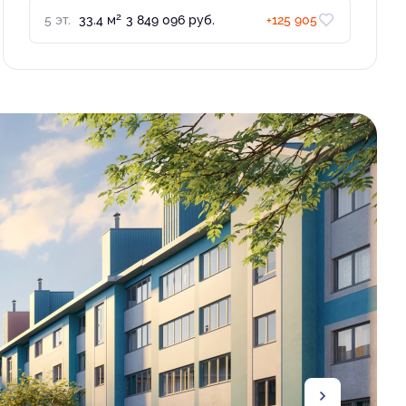
2
5 эт.
33.4 м
3 849 096 руб.
+125 905