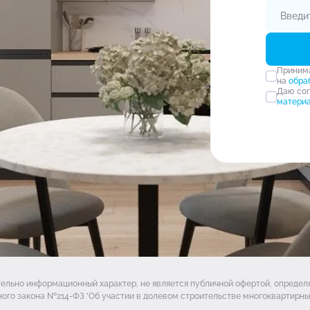
Прини
на
обра
Даю со
матери
тельно информационный характер, не является публичной офертой, опреде
ого закона №214-ФЗ 'Об участии в долевом строительстве многоквартирных