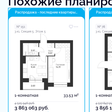
Похожие планир
Распродажа - последние квартиры
Распрода
в доме
в доме
№ 151
№ 78
3 к1, Секция 5, Этаж 5
3 к1, Секци
2
1-комнатная
33.53 м
1-комна
4 525 946
руб.
4 517 847
ру
3 863 063
руб.
3 856 