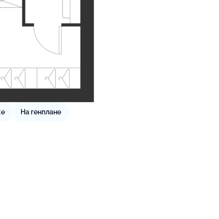
же
На генплане