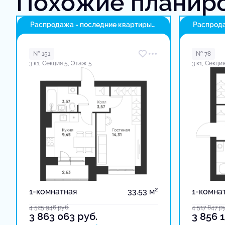
Похожие планир
Распродажа - последние квартиры
Распрода
в доме
в доме
№ 151
№ 78
3 к1, Секция 5, Этаж 5
3 к1, Секци
2
1-комнатная
33.53 м
1-комна
4 525 946
руб.
4 517 847
ру
3 863 063
руб.
3 856 