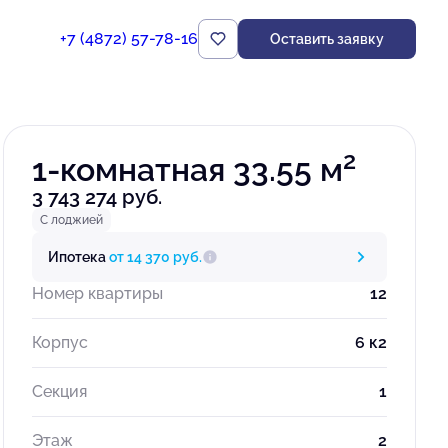
+7 (4872) 57-78-16
Оставить заявку
Забронировать
2
1-комнатная 33.55 м
3 743 274 руб.
С лоджией
Ипотека
от 14 370 руб.
Номер квартиры
12
Корпус
6 к2
Секция
1
Этаж
2