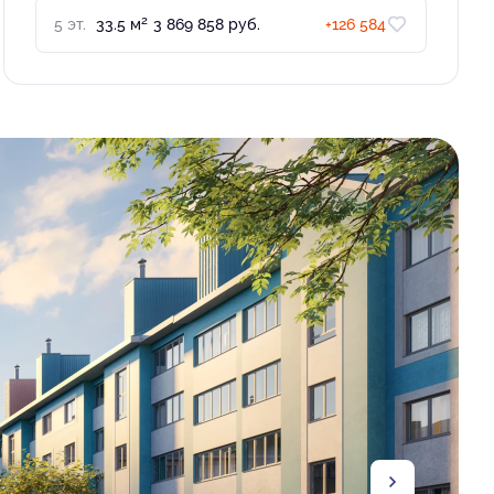
2
5 эт.
33.5 м
3 869 858 руб.
+126 584