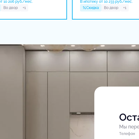
т 10 206 руб./мес.
В ипотеку от 10 233 руб./мес.
Во двор
+1
Скидка
Во двор
+1
Ост
Мы пере
Tелефон