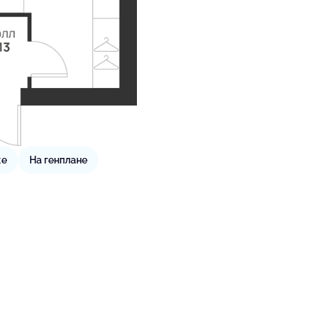
же
На генплане