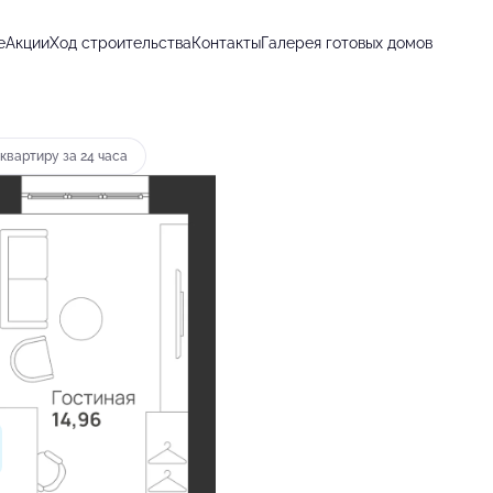
е
Акции
Ход строительства
Контакты
Галерея готовых домов
т 14 370 руб.
квартиру за 24 часа