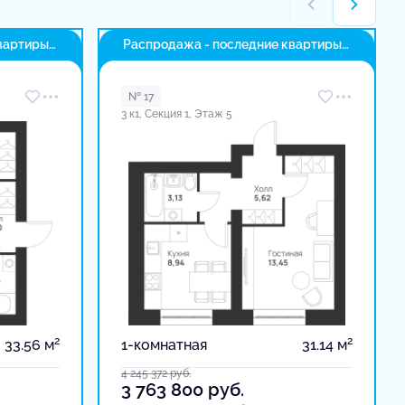
вартиры
Распродажа - последние квартиры
в доме
№ 17
3 к1, Секция 1, Этаж 5
2
2
33.56 м
1-комнатная
31.14 м
4 245 372
руб.
3 763 800
руб.