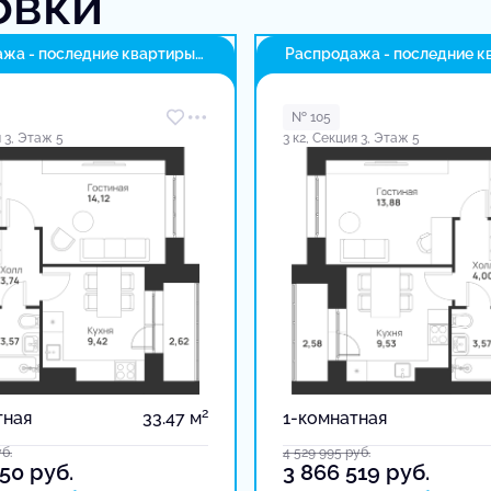
овки
жа - последние квартиры
Распродажа - последние к
в доме
№ 105
я 3, Этаж 5
3 к2, Секция 3, Этаж 5
2
тная
33.47 м
1-комнатная
б.
4 529 995
руб.
150
руб.
3 866 519
руб.