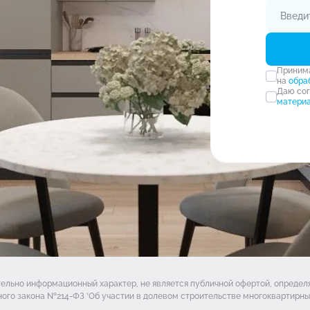
Прини
на
обра
Даю со
матери
тельно информационный характер, не является публичной офертой, опреде
ого закона №214-ФЗ 'Об участии в долевом строительстве многоквартирных