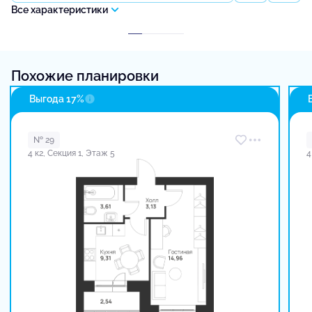
Все характеристики
Похожие планировки
Выгода 17%
№ 29
4 к2, Секция 1, Этаж 5
4