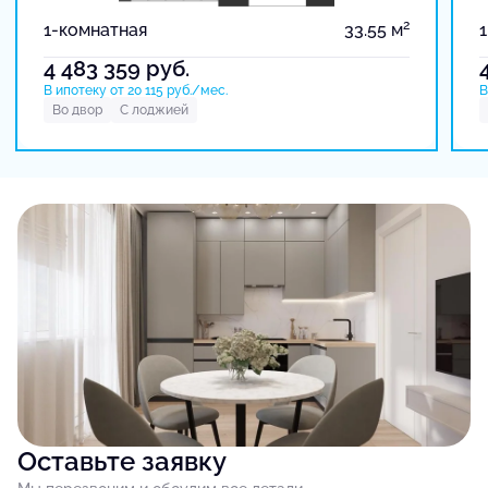
2
1-комнатная
33.55 м
4 483 359
руб.
В ипотеку от 20 115 руб./мес.
В
Во двор
С лоджией
Оставьте заявку