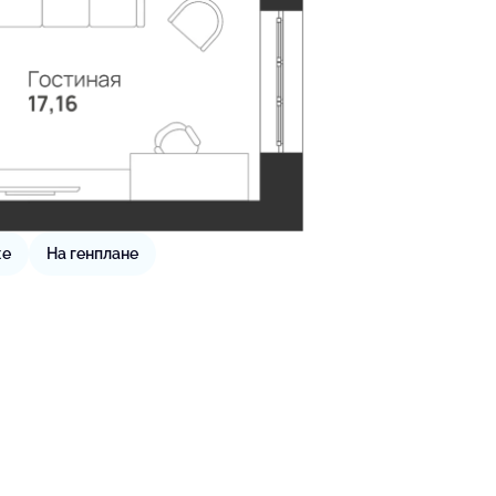
же
На генплане