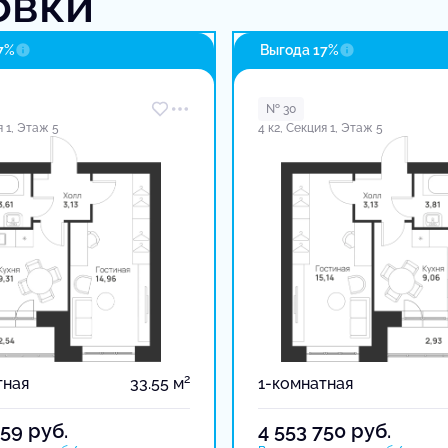
овки
7%
Выгода 17%
№ 30
я 1, Этаж 5
4 к2, Секция 1, Этаж 5
2
тная
33.55 м
1-комнатная
359
руб.
4 553 750
руб.