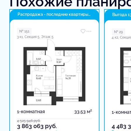
Похожие планир
Распродажа - последние квартиры
Выгода 1
в доме
№ 151
№ 29
3 к1, Секция 5, Этаж 5
4 к2, Секци
2
1-комнатная
33.53 м
1-комна
4 525 946
руб.
3 863 063
руб.
4 483 