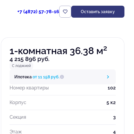
+7 (4872) 57-78-16
Оставить заявку
Забронировать
2
1-комнатная 36.38 м
4 215 896 руб.
С лоджией
Ипотека
от 11 158 руб.
Номер квартиры
102
Корпус
5 к2
Секция
3
Этаж
4