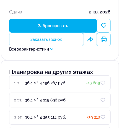
Сдача
2 кв. 2028
Забронировать
Заказать звонок
Все характеристики
Планировка на других этажах
2
1 эт.
36.4 м
4 196 287 руб.
-19 609
2
2 эт.
36.4 м
4 215 896 руб.
2
3 эт.
36.4 м
4 255 114 руб.
+39 218