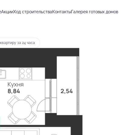
е
Акции
Ход строительства
Контакты
Галерея готовых домов
т 11 158 руб.
квартиру за 24 часа