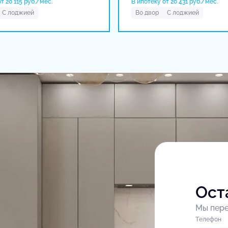
т 20 115 руб./мес.
В ипотеку от 20 431 руб./мес.
С лоджией
Во двор
С лоджией
Ост
Мы пере
Tелефон