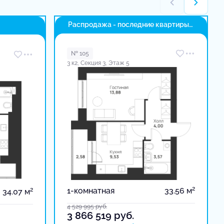
Распродажа - последние квартиры
в доме
№ 105
3 к2, Секция 3, Этаж 5
2
2
1-комнатная
33.56 м
34.07 м
4 529 995
руб.
3 866 519
руб.