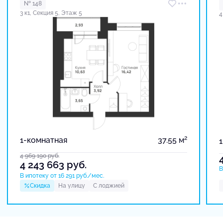
№ 148
3 к1, Секция 5, Этаж 5
4
2
1-комнатная
37.55 м
4 969 190
руб.
4 243 663
руб.
В
В ипотеку от 16 291 руб./мес.
Скидка
На улицу
С лоджией